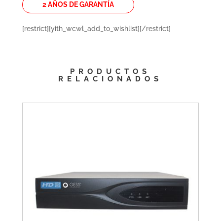
2 AÑOS DE GARANTÍA
[restrict][yith_wcwl_add_to_wishlist][/restrict]
PRODUCTOS
RELACIONADOS