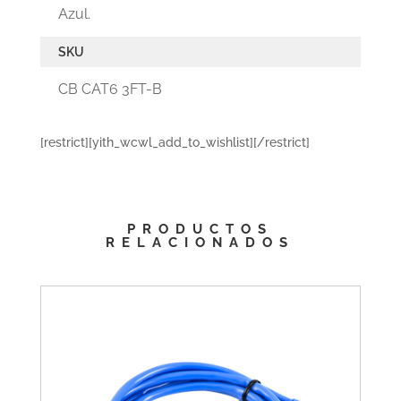
Azul.
SKU
CB CAT6 3FT-B
[restrict][yith_wcwl_add_to_wishlist][/restrict]
PRODUCTOS
RELACIONADOS