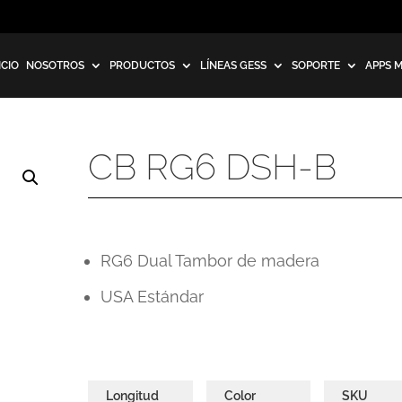
ICIO
NOSOTROS
PRODUCTOS
LÍNEAS GESS
SOPORTE
APPS 
CB RG6 DSH-B
RG6 Dual Tambor de madera
USA Estándar
Longitud
Color
SKU