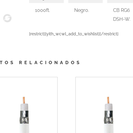
1000ft.
Negro.
CB RG6
DSH-W.
[restrict][yith_wcwl_add_to_wishlist][/restrict]
TOS RELACIONADOS