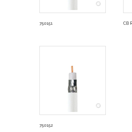
750151
CB 
750152